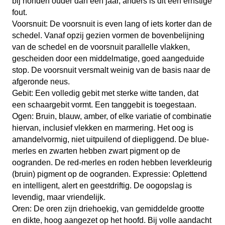
bij honden ouder dan één jaar, anders is dit een ernstige
fout.
Voorsnuit: De voorsnuit is even lang of iets korter dan de
schedel. Vanaf opzij gezien vormen de bovenbelijning
van de schedel en de voorsnuit parallelle vlakken,
gescheiden door een middelmatige, goed aangeduide
stop. De voorsnuit versmalt weinig van de basis naar de
afgeronde neus.
Gebit: Een volledig gebit met sterke witte tanden, dat
een schaargebit vormt. Een tanggebit is toegestaan.
Ogen: Bruin, blauw, amber, of elke variatie of combinatie
hiervan, inclusief vlekken en marmering. Het oog is
amandelvormig, niet uitpuilend of diepliggend. De blue-
merles en zwarten hebben zwart pigment op de
oogranden. De red-merles en roden hebben leverkleurig
(bruin) pigment op de oogranden. Expressie: Oplettend
en intelligent, alert en geestdriftig. De oogopslag is
levendig, maar vriendelijk.
Oren: De oren zijn driehoekig, van gemiddelde grootte
en dikte, hoog aangezet op het hoofd. Bij volle aandacht